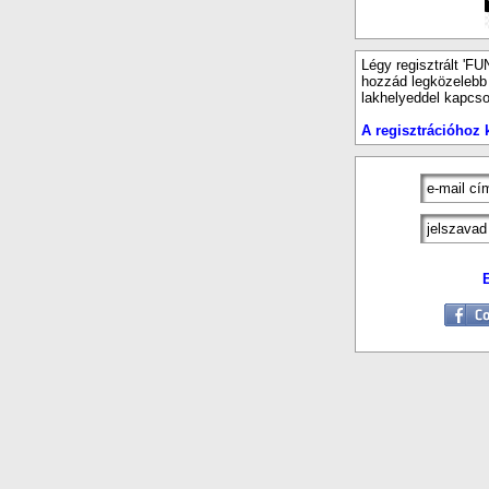
Légy regisztrált 'FU
hozzád legközelebb e
lakhelyeddel kapcso
A regisztrációhoz k
E