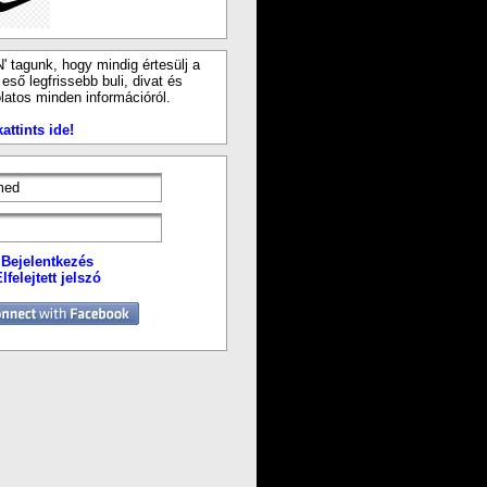
N' tagunk, hogy mindig értesülj a
ső legfrissebb buli, divat és
latos minden információról.
attints ide!
Bejelentkezés
lfelejtett jelszó