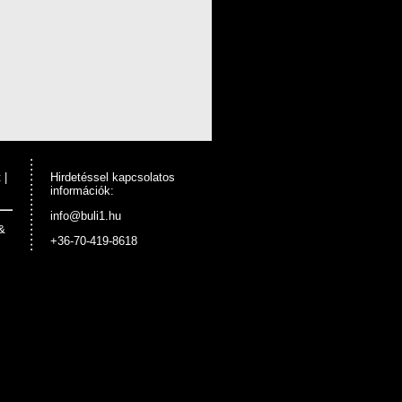
t
|
Hirdetéssel kapcsolatos
információk:
info@buli1.hu
&
+36-70-419-8618