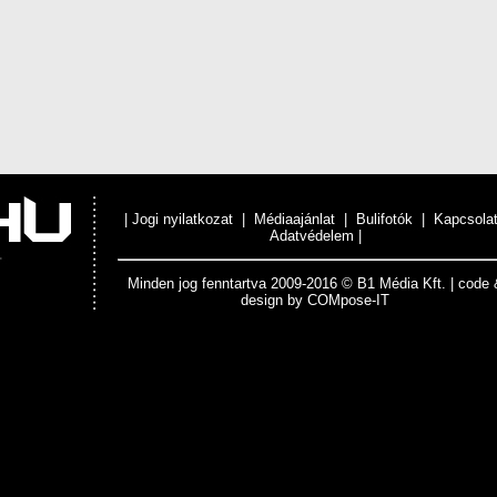
|
Jogi nyilatkozat
|
Médiaajánlat
|
Bulifotók
|
Kapcsola
Adatvédelem
|
Minden jog fenntartva 2009-2016 © B1 Média Kft. | code 
design by
COMpose-IT