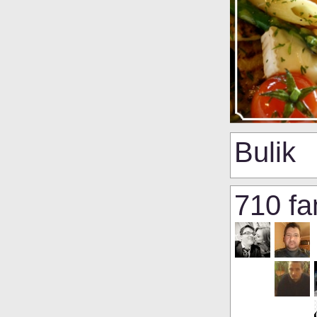
Bulik
710 fa