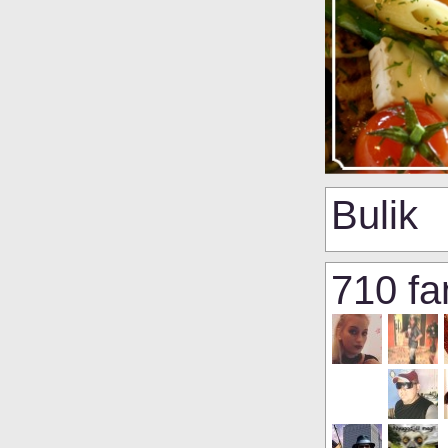
Bulik
710 fa