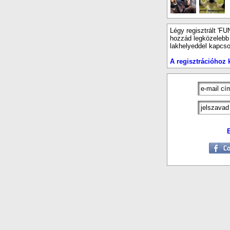
Légy regisztrált 'FU
hozzád legközelebb e
lakhelyeddel kapcso
A regisztrációhoz k
E