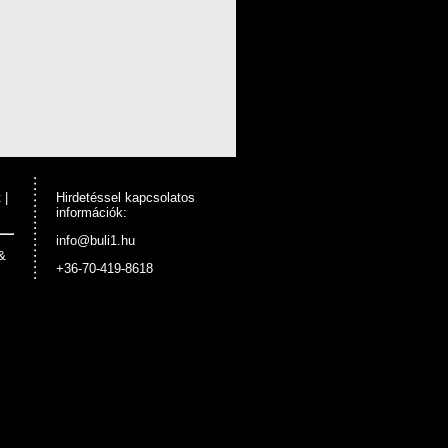
t
|
Hirdetéssel kapcsolatos
információk:
info@buli1.hu
&
+36-70-419-8618