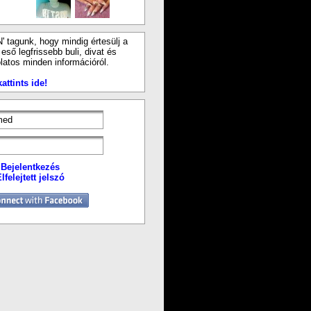
N' tagunk, hogy mindig értesülj a
ső legfrissebb buli, divat és
latos minden információról.
attints ide!
Bejelentkezés
lfelejtett jelszó