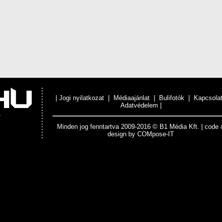
|
Jogi nyilatkozat
|
Médiaajánlat
|
Bulifotók
|
Kapcsola
Adatvédelem
|
Minden jog fenntartva 2009-2016 © B1 Média Kft. | code 
design by
COMpose-IT