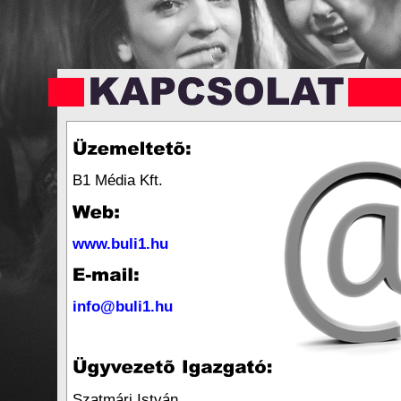
B1 Média Kft.
www.buli1.hu
info@buli1.hu
Szatmári István