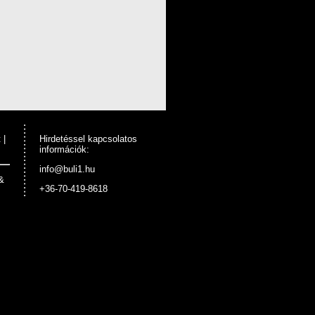
t
|
Hirdetéssel kapcsolatos
információk:
info@buli1.hu
&
+36-70-419-8618