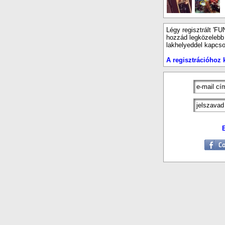
Légy regisztrált 'FU
hozzád legközelebb e
lakhelyeddel kapcso
A regisztrációhoz k
E