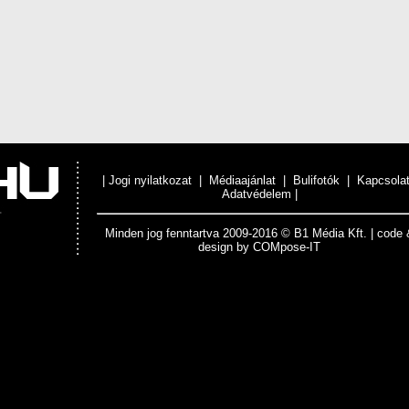
|
Jogi nyilatkozat
|
Médiaajánlat
|
Bulifotók
|
Kapcsola
Adatvédelem
|
Minden jog fenntartva 2009-2016 © B1 Média Kft. | code 
design by
COMpose-IT