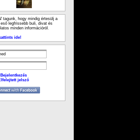
N' tagunk, hogy mindig értesülj a
ső legfrissebb buli, divat és
latos minden információról.
attints ide!
Bejelentkezés
lfelejtett jelszó