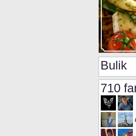
Bulik
710 fa