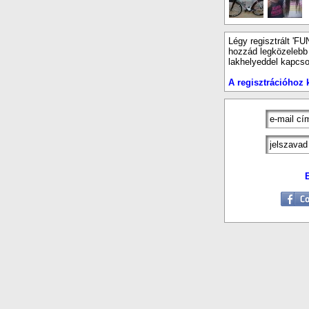
Légy regisztrált 'FU
hozzád legközelebb e
lakhelyeddel kapcso
A regisztrációhoz k
E