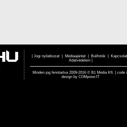
|
Jogi nyilatkozat
|
Médiaajánlat
|
Bulifotók
|
Kapcsola
Adatvédelem
|
Minden jog fenntartva 2009-2016 © B1 Média Kft. | code 
design by
COMpose-IT