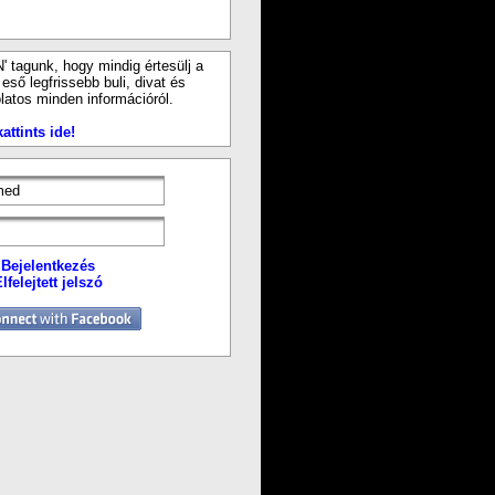
N' tagunk, hogy mindig értesülj a
ső legfrissebb buli, divat és
latos minden információról.
attints ide!
Bejelentkezés
lfelejtett jelszó