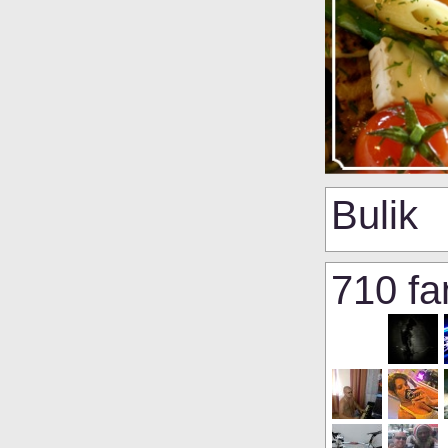
Bulik
710 fa