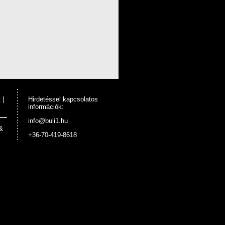
t
|
Hirdetéssel kapcsolatos
információk:
info@buli1.hu
&
+36-70-419-8618