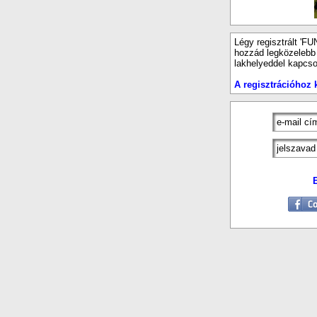
Légy regisztrált 'FU
hozzád legközelebb e
lakhelyeddel kapcso
A regisztrációhoz k
E