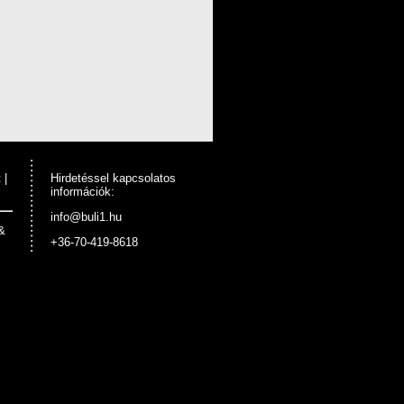
t
|
Hirdetéssel kapcsolatos
információk:
info@buli1.hu
&
+36-70-419-8618