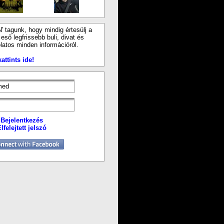
N' tagunk, hogy mindig értesülj a
ső legfrissebb buli, divat és
latos minden információról.
attints ide!
Bejelentkezés
lfelejtett jelszó