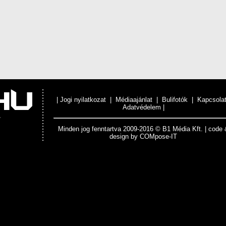
|
Jogi nyilatkozat
|
Médiaajánlat
|
Bulifotók
|
Kapcsola
Adatvédelem
|
Minden jog fenntartva 2009-2016 © B1 Média Kft. | code 
design by
COMpose-IT