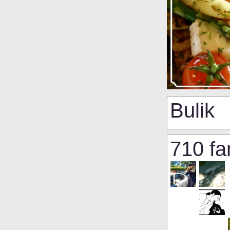
Bulik
710 fa